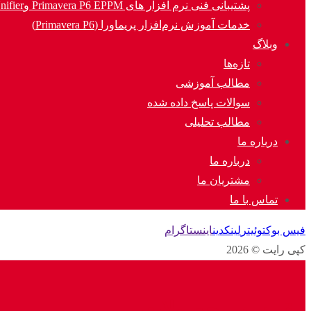
پشتیبانی فنی نرم افزار های Primavera P6 EPPM وOracle Unifier
خدمات آموزش نرم‌افزار پریماورا (Primavera P6)
وبلاگ
تازه‌ها
مطالب آموزشی
سوالات پاسخ داده شده
مطالب تحلیلی
درباره ما
درباره ما
مشتریان ما
تماس با ما
فیس بوک
توئیتر
لینکدین
اینستاگرام
کپی رایت © 2026
مقایسه محصولات