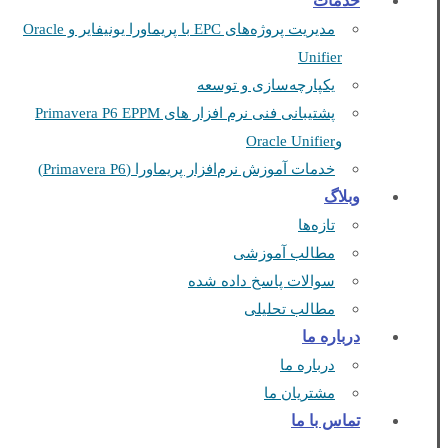
خدمات
مدیریت پروژه‌های EPC با پریماورا یونیفایر و Oracle
Unifier
یکپارچه‌سازی و توسعه
پشتیبانی فنی نرم افزار های Primavera P6 EPPM
وOracle Unifier
خدمات آموزش نرم‌افزار پریماورا (Primavera P6)
وبلاگ
تازه‌ها
مطالب آموزشی
سوالات پاسخ داده شده
مطالب تحلیلی
درباره ما
درباره ما
مشتریان ما
تماس با ما