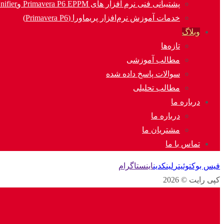
پشتیبانی فنی نرم افزار های Primavera P6 EPPM وOracle Unifier
خدمات آموزش نرم‌افزار پریماورا (Primavera P6)
وبلاگ
تازه‌ها
مطالب آموزشی
سوالات پاسخ داده شده
مطالب تحلیلی
درباره ما
درباره ما
مشتریان ما
تماس با ما
فیس بوک
توئیتر
لینکدین
اینستاگرام
کپی رایت © 2026
شناسایی فعالیت