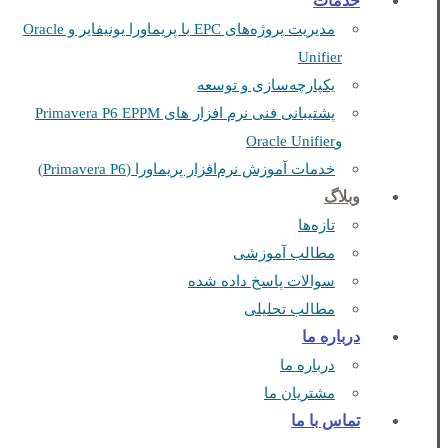
خدمات
مدیریت پروژه‌های EPC با پریماورا یونیفایر و Oracle
Unifier
یکپارچه‌سازی و توسعه
پشتیبانی فنی نرم افزار های Primavera P6 EPPM
وOracle Unifier
خدمات آموزش نرم‌افزار پریماورا (Primavera P6)
وبلاگ
تازه‌ها
مطالب آموزشی
سوالات پاسخ داده شده
مطالب تحلیلی
درباره ما
درباره ما
مشتریان ما
تماس با ما