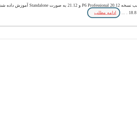
نصب پریماورا P6 به صورت Standalone نسخ
ادامه مطلب