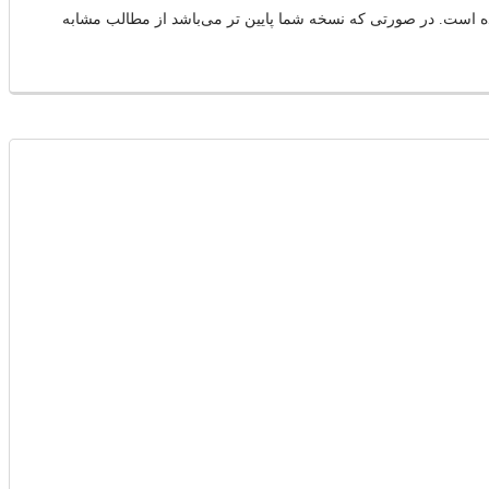
ه 20 و 21 در این مطلب نصب نسخه P6 Professional 20.12 و 21.12 به صورت Standalone آموزش داده شده است. در صورتی که نسخه شما پایین تر می‌باشد از مطالب مشابه