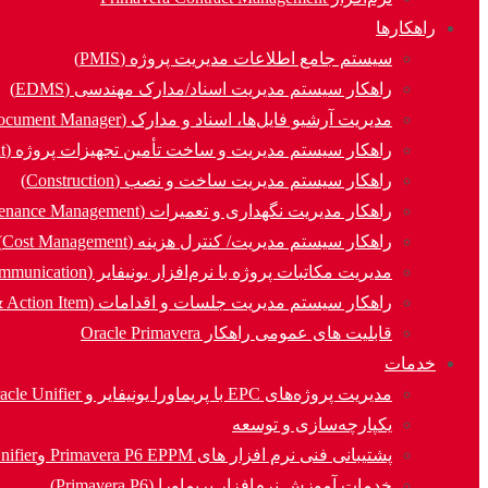
راهکارها
سیستم جامع اطلاعات مدیریت پروژه (PMIS)
راهکار سیستم مدیریت اسناد/مدارک مهندسی (EDMS)
مدیریت آرشیو فایل‌ها، اسناد و مدارک (Document Manager)
راهکار سیستم مدیریت و ساخت تأمین تجهیزات پروژه (Procurement)
راهکار سیستم مدیریت ساخت و نصب (Construction)
راهکار مدیریت نگهداری و تعمیرات (Asset & Maintenance Management)
راهکار سیستم مدیریت/ کنترل هزینه (Cost Management)
مدیریت مکاتبات پروژه با نرم‌افزار یونیفایر (Communication)
راهکار سیستم مدیریت جلسات و اقدامات (MOM & Action Item)
قابلیت های عمومی راهکار Oracle Primavera
خدمات
مدیریت پروژه‌های EPC با پریماورا یونیفایر و Oracle Unifier
یکپارچه‌سازی و توسعه
پشتیبانی فنی نرم افزار های Primavera P6 EPPM وOracle Unifier
خدمات آموزش نرم‌افزار پریماورا (Primavera P6)