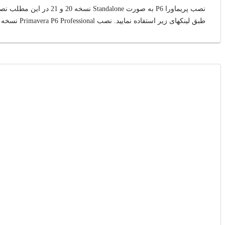
طبق لینکهای زیر استفاده نمایید. نصب Primavera P6 Professional نسخه 18.8 . ...