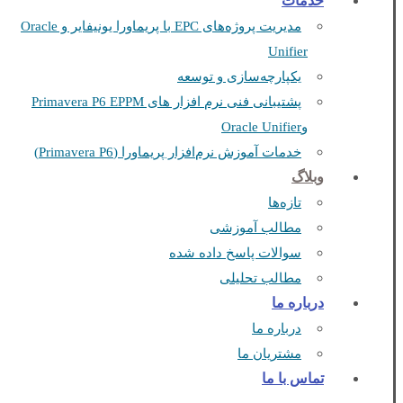
خدمات
مدیریت پروژه‌های EPC با پریماورا یونیفایر و Oracle
Unifier
یکپارچه‌سازی و توسعه
پشتیبانی فنی نرم افزار های Primavera P6 EPPM
وOracle Unifier
خدمات آموزش نرم‌افزار پریماورا (Primavera P6)
وبلاگ
تازه‌ها
مطالب آموزشی
سوالات پاسخ داده شده
مطالب تحلیلی
درباره ما
درباره ما
مشتریان ما
تماس با ما