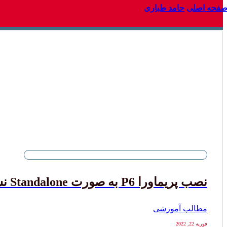
فحه اصلی
حامد طباری
نصب پریماورا P6 به صورت Standalone نسخه 20 به بالا
مطالب آموزشی
فوریه 22, 2022