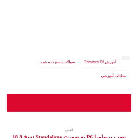
آموزش Primavera P6
سوالات پاسخ داده شده
مطالب آموزشی
قبلی
نصب پریماورا P6 به صورت Standalone نسخ 18.8